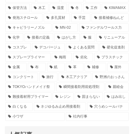
保管方法
木工
湿度
冬
工作
KIWAMAX
発泡スチロール
多孔質材
手芸
接着補修ねんど
キャピラリーノズル
MN-02
ファンデルワールス力
化学
接着の定義
はがし方
服
リニューアル
コスプレ
デコパージュ
よくある質問
硬化促進剤
スプレープライマー
梅雨
劣化
プラスチック
金属
布
紙
革
補修
屋外
コンクリート
旅行
木工アクリア
野洲のおっさん
TOKYOハンドメイド祭
瞬間接着剤用前処理剤
親睦会
難接着材用プライマー
レジン
固まらない
はみ出し
白くなる
ネジゆるみ止め用接着剤
穴うめシールパテ
小ワザ
社内行事