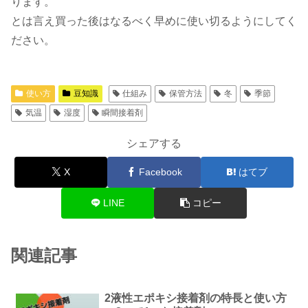
ります。
とは言え買った後はなるべく早めに使い切るようにしてく
ださい。
使い方
豆知識
仕組み
保管方法
冬
季節
気温
湿度
瞬間接着剤
シェアする
X
Facebook
はてブ
LINE
コピー
関連記事
2液性エポキシ接着剤の特長と使い方