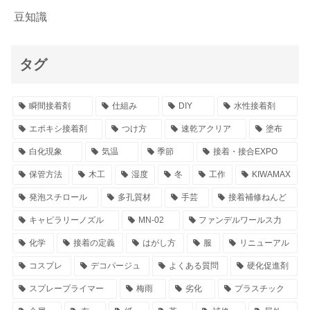
豆知識
タグ
瞬間接着剤
仕組み
DIY
水性接着剤
エポキシ接着剤
つけ方
速乾アクリア
塗布
白化現象
気温
季節
接着・接合EXPO
保管方法
木工
湿度
冬
工作
KIWAMAX
発泡スチロール
多孔質材
手芸
接着補修ねんど
キャピラリーノズル
MN-02
ファンデルワールス力
化学
接着の定義
はがし方
服
リニューアル
コスプレ
デコパージュ
よくある質問
硬化促進剤
スプレープライマー
梅雨
劣化
プラスチック