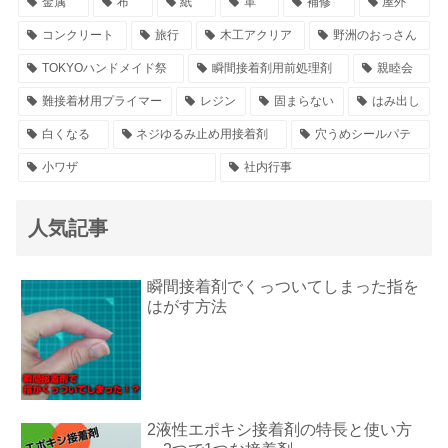
金属
布
紙
革
補修
屋外
コンクリート
旅行
木工アクリア
野洲のおっさん
TOKYOハンドメイド祭
瞬間接着剤用前処理剤
親睦会
難接着材用プライマー
レジン
固まらない
はみ出し
白くなる
ネジゆるみ止め用接着剤
穴うめシールパテ
小ワザ
社内行事
人気記事
瞬間接着剤でくっついてしまった指を
はがす方法
2液性エポキシ接着剤の特長と使い方