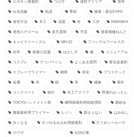
エポキシ接着剤
つけ方
速乾アクリア
塗布
白化現象
気温
季節
接着・接合EXPO
保管方法
木工
湿度
冬
工作
KIWAMAX
発泡スチロール
多孔質材
手芸
接着補修ねんど
キャピラリーノズル
MN-02
ファンデルワールス力
化学
接着の定義
はがし方
服
リニューアル
コスプレ
デコパージュ
よくある質問
硬化促進剤
スプレープライマー
梅雨
劣化
プラスチック
金属
布
紙
革
補修
屋外
コンクリート
旅行
木工アクリア
野洲のおっさん
TOKYOハンドメイド祭
瞬間接着剤用前処理剤
親睦会
難接着材用プライマー
レジン
固まらない
はみ出し
白くなる
ネジゆるみ止め用接着剤
穴うめシールパテ
小ワザ
社内行事