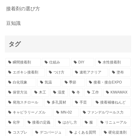
接着剤の選び方
豆知識
タグ
瞬間接着剤
仕組み
DIY
水性接着剤
エポキシ接着剤
つけ方
速乾アクリア
塗布
白化現象
気温
季節
接着・接合EXPO
保管方法
木工
湿度
冬
工作
KIWAMAX
発泡スチロール
多孔質材
手芸
接着補修ねんど
キャピラリーノズル
MN-02
ファンデルワールス力
化学
接着の定義
はがし方
服
リニューアル
コスプレ
デコパージュ
よくある質問
硬化促進剤