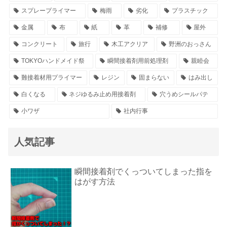
スプレープライマー
梅雨
劣化
プラスチック
金属
布
紙
革
補修
屋外
コンクリート
旅行
木工アクリア
野洲のおっさん
TOKYOハンドメイド祭
瞬間接着剤用前処理剤
親睦会
難接着材用プライマー
レジン
固まらない
はみ出し
白くなる
ネジゆるみ止め用接着剤
穴うめシールパテ
小ワザ
社内行事
人気記事
瞬間接着剤でくっついてしまった指を
はがす方法