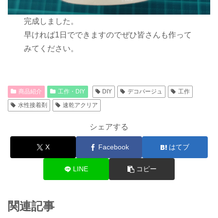
完成しました。
早ければ1日でできますのでぜひ皆さんも作って
みてください。
商品紹介
工作・DIY
DIY
デコパージュ
工作
水性接着剤
速乾アクリア
シェアする
X
Facebook
はてブ
LINE
コピー
関連記事