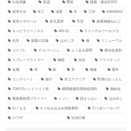
白化現象
気温
季節
接着・接合EXPO
保管方法
木工
湿度
冬
工作
KIWAMAX
発泡スチロール
多孔質材
手芸
接着補修ねんど
キャピラリーノズル
MN-02
ファンデルワールス力
化学
接着の定義
はがし方
服
リニューアル
コスプレ
デコパージュ
よくある質問
硬化促進剤
スプレープライマー
梅雨
劣化
プラスチック
金属
布
紙
革
補修
屋外
コンクリート
旅行
木工アクリア
野洲のおっさん
TOKYOハンドメイド祭
瞬間接着剤用前処理剤
親睦会
難接着材用プライマー
レジン
固まらない
はみ出し
白くなる
ネジゆるみ止め用接着剤
穴うめシールパテ
小ワザ
社内行事