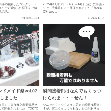
ぎ目の破損したコンクリート
2025年11月12日（水）～14日（金）に幕張メ
ねんどで補修した様子をご紹
ッセ（千葉県）にて開催されました「高機能
紹...
素材wee...
2025.12.04
2025.11.18
ンドメイド祭vol.07
瞬間接着剤はなんでもくっつ
しました
けられま・・・せん！
5日（日）に東京都立産業貿易セ
なんでもくっつくように思える瞬間接着剤で
て開催されました「TOKYO
すが、実はくっつけられないものがありま