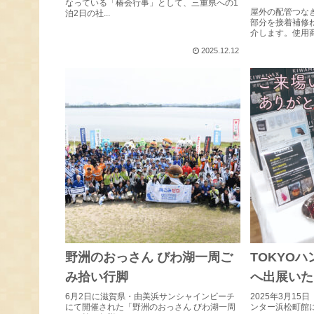
なっている「椿会行事」として、三重県への1
屋外の配管つな
泊2日の社...
部分を接着補修
介します。使用商品
2025.12.12
野洲のおっさん びわ湖一周ご
TOKYOハ
み拾い行脚
へ出展いた
6月2日に滋賀県・由美浜サンシャインビーチ
2025年3月1
にて開催された「野洲のおっさん びわ湖一周
ンター浜松町館に