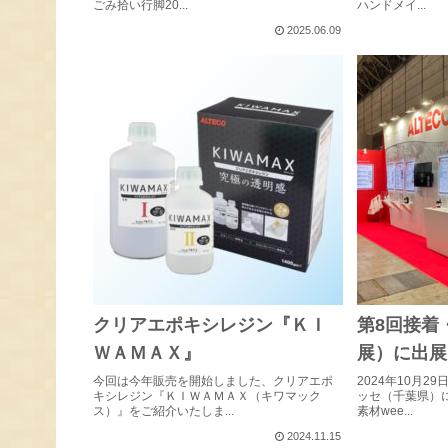
ごみ拾い行脚20...
ハンドメイ...
2025.06.09
クリアエポキシレジン『ＫＩ
第8回接着
ＷＡＭＡＸ』
展）に出展
今回は今年販売を開始しました、クリアエポ
2024年10月2
キシレジン『ＫＩＷＡＭＡＸ（キワマック
ッセ（千葉県）
ス）』をご紹介いたしま...
素材wee...
2024.11.15