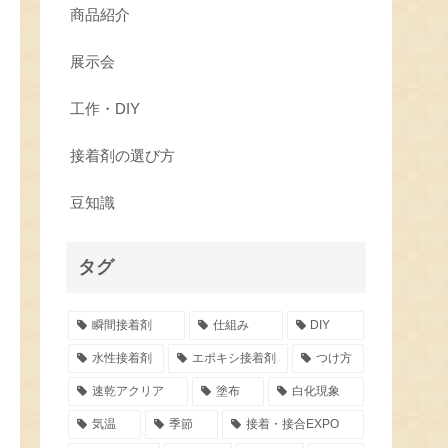
商品紹介
展示会
工作・DIY
接着剤の選び方
豆知識
タグ
瞬間接着剤
仕組み
DIY
水性接着剤
エポキシ接着剤
つけ方
速乾アクリア
塗布
白化現象
気温
季節
接着・接合EXPO