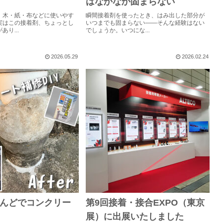
はなかなか固まらない
、木・紙・布などに使いやす
瞬間接着剤を使ったとき、はみ出した部分が
実はこの接着剤、ちょっとし
いつまでも固まらない――そんな経験はない
り...
でしょうか。いつにな...
2026.05.29
2026.02.24
んどでコンクリー
第9回接着・接合EXPO（東京
展）に出展いたしました