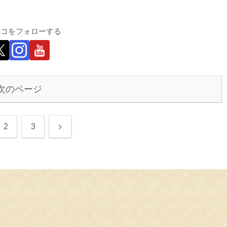
テコをフォローする
次のページ
次
2
3
へ