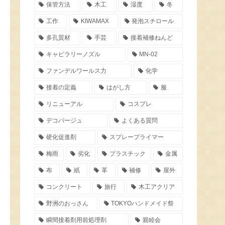
保管方法
木工
湿度
冬
工作
KIWAMAX
発泡スチロール
多孔質材
手芸
接着補修ねんど
キャピラリーノズル
MN-02
ファンデルワールス力
化学
接着の定義
はがし方
服
リニューアル
コスプレ
デコパージュ
よくある質問
硬化促進剤
スプレープライマー
梅雨
劣化
プラスチック
金属
布
紙
革
補修
屋外
コンクリート
旅行
木工アクリア
野洲のおっさん
TOKYOハンドメイド祭
瞬間接着剤用前処理剤
親睦会