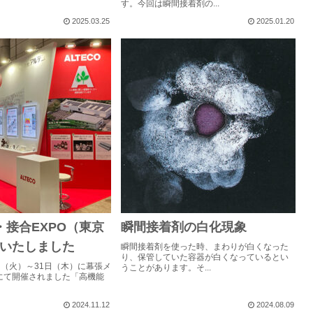
す。今回は瞬間接着剤の...
2025.03.25
2025.01.20
・接合EXPO（東京
瞬間接着剤の白化現象
いたしました
瞬間接着剤を使った時、まわりが白くなった
り、保管していた容器が白くなっているとい
9日（火）～31日（木）に幕張メ
うことがあります。そ...
にて開催されました「高機能
2024.11.12
2024.08.09