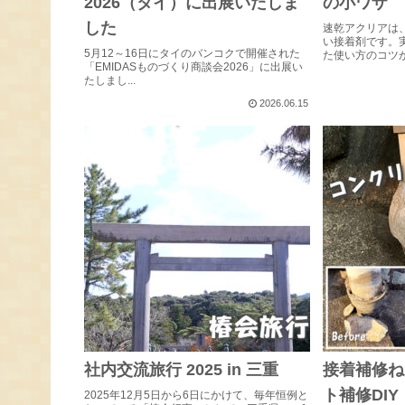
2026（タイ）に出展いたしま
の小ワザ
した
速乾アクリアは
い接着剤です。
5月12～16日にタイのバンコクで開催された
た使い方のコツがあ
「EMIDASものづくり商談会2026」に出展い
たしまし...
2026.06.15
社内交流旅行 2025 in 三重
接着補修ね
ト補修DIY
2025年12月5日から6日にかけて、毎年恒例と