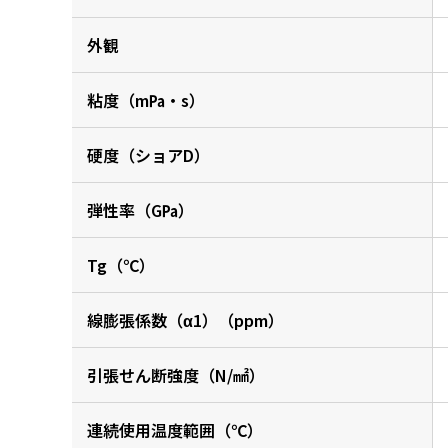
外観
粘度（m㎩・s）
硬度（ショアD）
弾性率（G㎩）
Tg（℃）
線膨張係数（α1）（ppm）
引張せん断強度（N/㎟）
連続使用温度範囲（℃）