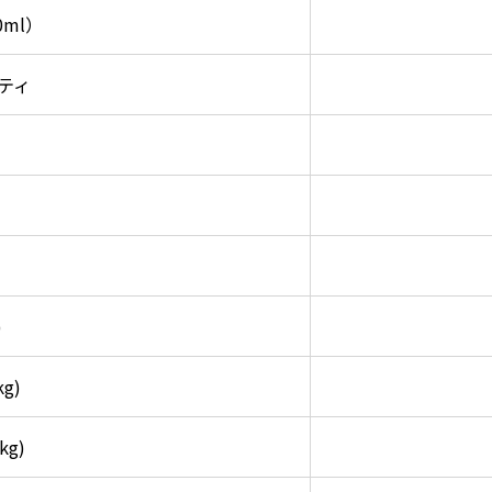
0ml）
イティ
)
g)
g)