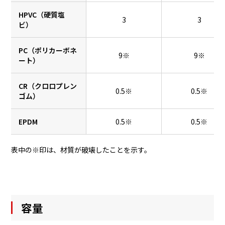
HPVC（硬質塩
3
3
ビ）
PC（ポリカーボネ
9※
9※
ート）
CR（クロロプレン
0.5※
0.5※
ゴム）
EPDM
0.5※
0.5※
表中の※印は、材質が破壊したことを示す。
容量