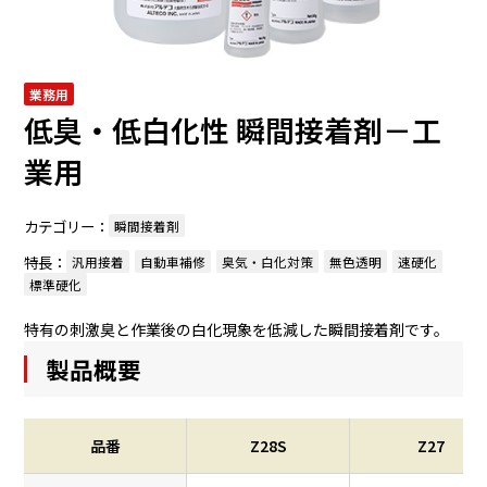
業務用
低臭・低白化性 瞬間接着剤－工
業用
カテゴリー：
瞬間接着剤
特長：
汎用接着
自動車補修
臭気・白化対策
無色透明
速硬化
標準硬化
特有の刺激臭と作業後の白化現象を低減した瞬間接着剤です。
製品概要
品番
Z28S
Z27