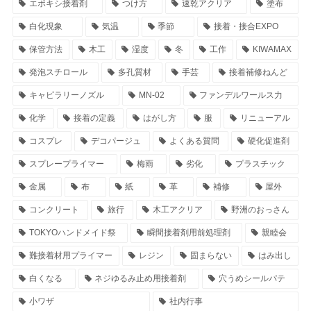
エポキシ接着剤
つけ方
速乾アクリア
塗布
白化現象
気温
季節
接着・接合EXPO
保管方法
木工
湿度
冬
工作
KIWAMAX
発泡スチロール
多孔質材
手芸
接着補修ねんど
キャピラリーノズル
MN-02
ファンデルワールス力
化学
接着の定義
はがし方
服
リニューアル
コスプレ
デコパージュ
よくある質問
硬化促進剤
スプレープライマー
梅雨
劣化
プラスチック
金属
布
紙
革
補修
屋外
コンクリート
旅行
木工アクリア
野洲のおっさん
TOKYOハンドメイド祭
瞬間接着剤用前処理剤
親睦会
難接着材用プライマー
レジン
固まらない
はみ出し
白くなる
ネジゆるみ止め用接着剤
穴うめシールパテ
小ワザ
社内行事