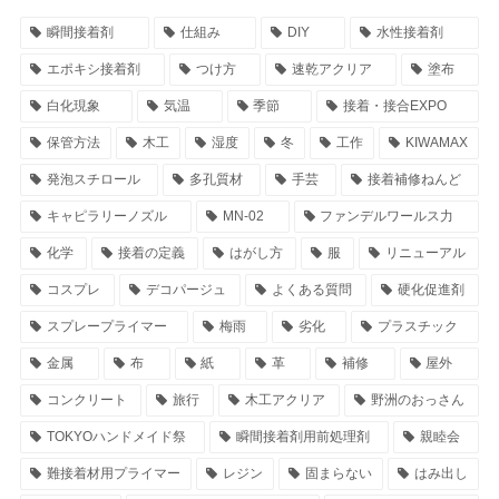
瞬間接着剤
仕組み
DIY
水性接着剤
エポキシ接着剤
つけ方
速乾アクリア
塗布
白化現象
気温
季節
接着・接合EXPO
保管方法
木工
湿度
冬
工作
KIWAMAX
発泡スチロール
多孔質材
手芸
接着補修ねんど
キャピラリーノズル
MN-02
ファンデルワールス力
化学
接着の定義
はがし方
服
リニューアル
コスプレ
デコパージュ
よくある質問
硬化促進剤
スプレープライマー
梅雨
劣化
プラスチック
金属
布
紙
革
補修
屋外
コンクリート
旅行
木工アクリア
野洲のおっさん
TOKYOハンドメイド祭
瞬間接着剤用前処理剤
親睦会
難接着材用プライマー
レジン
固まらない
はみ出し