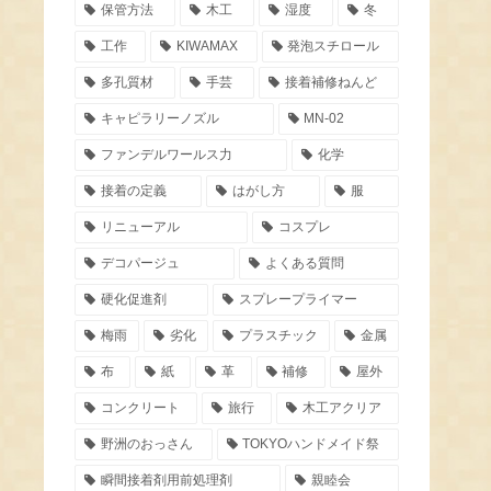
保管方法
木工
湿度
冬
工作
KIWAMAX
発泡スチロール
多孔質材
手芸
接着補修ねんど
キャピラリーノズル
MN-02
ファンデルワールス力
化学
接着の定義
はがし方
服
リニューアル
コスプレ
デコパージュ
よくある質問
硬化促進剤
スプレープライマー
梅雨
劣化
プラスチック
金属
布
紙
革
補修
屋外
コンクリート
旅行
木工アクリア
野洲のおっさん
TOKYOハンドメイド祭
瞬間接着剤用前処理剤
親睦会