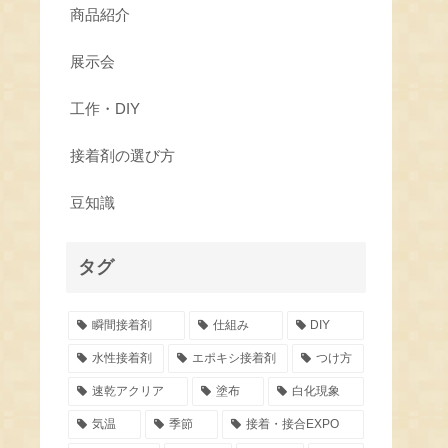
商品紹介
展示会
工作・DIY
接着剤の選び方
豆知識
タグ
瞬間接着剤
仕組み
DIY
水性接着剤
エポキシ接着剤
つけ方
速乾アクリア
塗布
白化現象
気温
季節
接着・接合EXPO