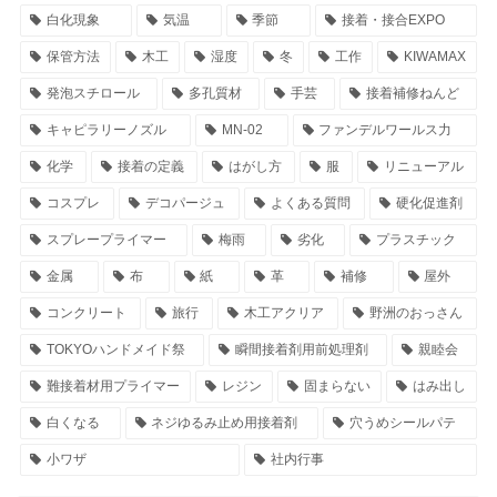
白化現象
気温
季節
接着・接合EXPO
保管方法
木工
湿度
冬
工作
KIWAMAX
発泡スチロール
多孔質材
手芸
接着補修ねんど
キャピラリーノズル
MN-02
ファンデルワールス力
化学
接着の定義
はがし方
服
リニューアル
コスプレ
デコパージュ
よくある質問
硬化促進剤
スプレープライマー
梅雨
劣化
プラスチック
金属
布
紙
革
補修
屋外
コンクリート
旅行
木工アクリア
野洲のおっさん
TOKYOハンドメイド祭
瞬間接着剤用前処理剤
親睦会
難接着材用プライマー
レジン
固まらない
はみ出し
白くなる
ネジゆるみ止め用接着剤
穴うめシールパテ
小ワザ
社内行事