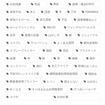
白化現象
気温
季節
接着・接合EXPO
保管方法
木工
湿度
冬
工作
KIWAMAX
発泡スチロール
多孔質材
手芸
接着補修ねんど
キャピラリーノズル
MN-02
ファンデルワールス力
化学
接着の定義
はがし方
服
リニューアル
コスプレ
デコパージュ
よくある質問
硬化促進剤
スプレープライマー
梅雨
劣化
プラスチック
金属
布
紙
革
補修
屋外
コンクリート
旅行
木工アクリア
野洲のおっさん
TOKYOハンドメイド祭
瞬間接着剤用前処理剤
親睦会
難接着材用プライマー
レジン
固まらない
はみ出し
白くなる
ネジゆるみ止め用接着剤
穴うめシールパテ
小ワザ
社内行事