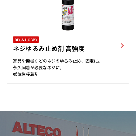
DIY & HOBBY
ネジゆるみ止め剤 高強度
家具や機械などのネジのゆるみ止め、固定に。
永久固着が必要なネジに。
嫌気性接着剤