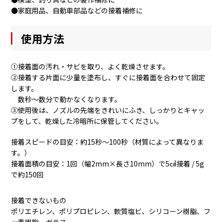
●家庭用品、自動車部品などの接着補修に
使用方法
①接着面の汚れ・サビを取り、よく乾燥させます。
②接着する片面に少量を塗布し、すぐに接着面を合わせて固定
します。
数秒～数分で動かなくなります。
③使用後は、ノズルの先端をきれいにふき、しっかりとキャッ
プをして、乾燥した冷暗所に保管してください。
接着スピードの目安：約15秒～100秒（材質によって異なりま
す。）
接着面積の目安：1回（幅2mm×長さ10mm）で5㎠接着 / 5g
で約150回
接着できないもの
ポリエチレン、ポリプロピレン、軟質塩ビ、シリコーン樹脂、フ
ッ素樹脂、ガラス