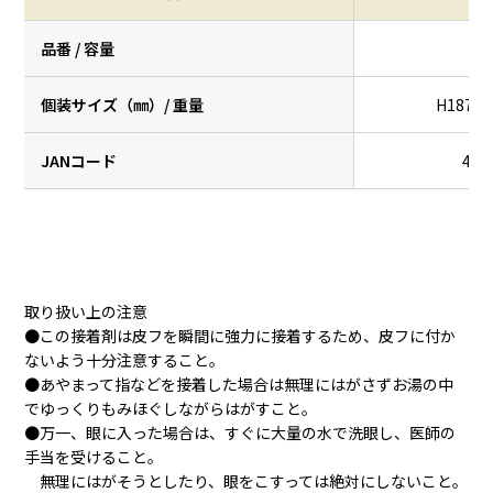
品番 / 容量
個装サイズ（㎜）/ 重量
H187×W
JANコード
497
取り扱い上の注意
●この接着剤は皮フを瞬間に強力に接着するため、皮フに付か
ないよう十分注意すること。
●あやまって指などを接着した場合は無理にはがさずお湯の中
でゆっくりもみほぐしながらはがすこと。
●万一、眼に入った場合は、すぐに大量の水で洗眼し、医師の
手当を受けること。
無理にはがそうとしたり、眼をこすっては絶対にしないこと。