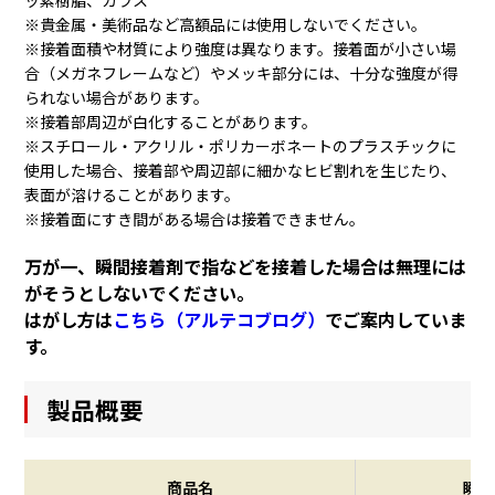
※貴金属・美術品など高額品には使用しないでください。
※接着面積や材質により強度は異なります。接着面が小さい場
合（メガネフレームなど）やメッキ部分には、十分な強度が得
られない場合があります。
※接着部周辺が白化することがあります。
※スチロール・アクリル・ポリカーボネートのプラスチックに
使用した場合、接着部や周辺部に細かなヒビ割れを生じたり、
表面が溶けることがあります。
※接着面にすき間がある場合は接着できません。
万が一、瞬間接着剤で指などを接着した場合は無理には
がそうとしないでください。
はがし方は
こちら（アルテコブログ）
でご案内していま
す。
製品概要
商品名
瞬間