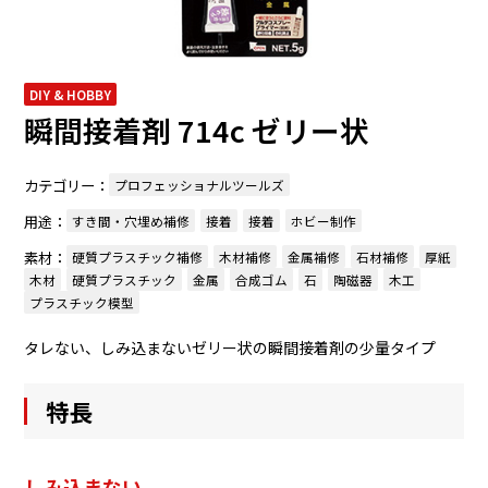
DIY & HOBBY
瞬間接着剤 714c ゼリー状
カテゴリー：
プロフェッショナルツールズ
用途：
すき間・穴埋め補修
接着
接着
ホビー制作
素材：
硬質プラスチック補修
木材補修
金属補修
石材補修
厚紙
木材
硬質プラスチック
金属
合成ゴム
石
陶磁器
木工
プラスチック模型
タレない、しみ込まないゼリー状の瞬間接着剤の少量タイプ
特長
しみ込まない