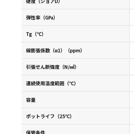
硬度（ショアD）
弾性率（G㎩）
Tg（℃）
線膨張係数（α1）（ppm）
引張せん断強度（N/㎟）
連続使用温度範囲（℃）
容量
ポットライフ（25℃）
保管条件