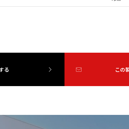
する
この