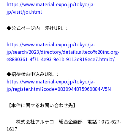
https://www.material-expo.jp/tokyo/ja-
jp/visit/joi.html
◆公式ページ内 弊社URL ：
https://www.material-expo.jp/tokyo/ja-
jp/search/2023/directory/details.alteco%20inc.org-
e8880361-4f71-4e93-9e1b-9113e919ece7.html#/
◆招待状お申込みURL ：
https://www.material-expo.jp/tokyo/ja-
jp/register.html?code=0839944875969884-V5N
【本件に関するお問い合わせ先】
株式会社アルテコ 総合企画部 電話：072-627-
1617