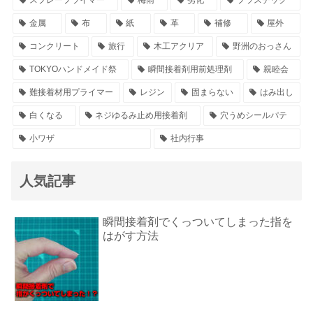
スプレープライマー
梅雨
劣化
プラスチック
金属
布
紙
革
補修
屋外
コンクリート
旅行
木工アクリア
野洲のおっさん
TOKYOハンドメイド祭
瞬間接着剤用前処理剤
親睦会
難接着材用プライマー
レジン
固まらない
はみ出し
白くなる
ネジゆるみ止め用接着剤
穴うめシールパテ
小ワザ
社内行事
人気記事
瞬間接着剤でくっついてしまった指を
はがす方法