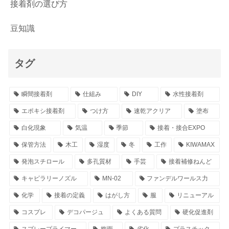
接着剤の選び方
豆知識
タグ
瞬間接着剤
仕組み
DIY
水性接着剤
エポキシ接着剤
つけ方
速乾アクリア
塗布
白化現象
気温
季節
接着・接合EXPO
保管方法
木工
湿度
冬
工作
KIWAMAX
発泡スチロール
多孔質材
手芸
接着補修ねんど
キャピラリーノズル
MN-02
ファンデルワールス力
化学
接着の定義
はがし方
服
リニューアル
コスプレ
デコパージュ
よくある質問
硬化促進剤