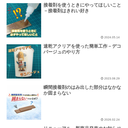
接着剤を使うときにやってほしいこと
－接着剤はきれい好き
2024.05.14
速乾アクリアを使った簡単工作－デコ
パージュのやり方
2023.08.29
瞬間接着剤のはみ出した部分はなかな
か固まらない
2026.02.24