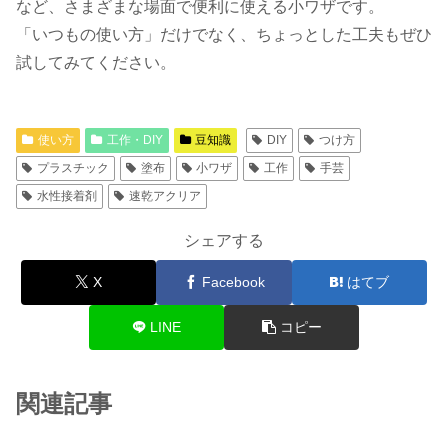
など、さまざまな場面で便利に使える小ワザです。
「いつもの使い方」だけでなく、ちょっとした工夫もぜひ
試してみてください。
使い方
工作・DIY
豆知識
DIY
つけ方
プラスチック
塗布
小ワザ
工作
手芸
水性接着剤
速乾アクリア
シェアする
X
Facebook
はてブ
LINE
コピー
関連記事