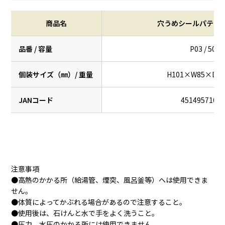
商品名
穴うめシールパテ ダ
品番 / 容量
P03 / 500g
個装サイズ（㎜）/ 重量
H101×W85×D37 
JANコード
4514957100
注意事項
●高熱のかかる所（給湯管、煙突、風呂釜等）へは使用できま
せん。
●体質によってかぶれる場合があるので注意すること。
●使用後は、石けんと水で手をよく洗うこと。
●圧力、水圧のかかる所には使用できません。