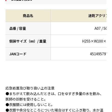
商品名
速乾アクリア 5
品番 / 容量
A07 / 500g
個装サイズ（㎜）/ 重量
H255×W100×D58 
JANコード
4514957971
応急処置及び取り扱い上の注意
●まちがえて飲み込んだときは、口をゆすぎ多量の水を飲み、
医師の診断を受けること。
●衣服類には使用しないこと。
●衣類や余分なところについた場合はすぐにふき取り、水か温