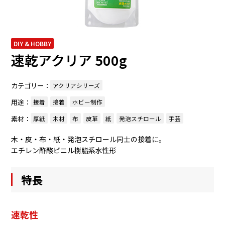
DIY & HOBBY
速乾アクリア 500g
カテゴリー：
アクリアシリーズ
用途：
接着
接着
ホビー制作
素材：
厚紙
木材
布
皮革
紙
発泡スチロール
手芸
木・皮・布・紙・発泡スチロール同士の接着に。
エチレン酢酸ビニル樹脂系水性形
特長
速乾性