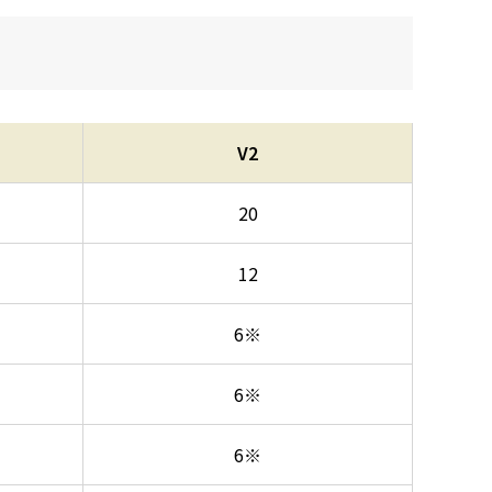
V2
20
12
6※
6※
6※