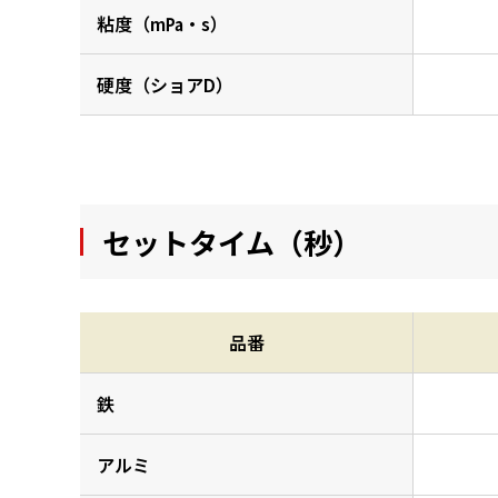
粘度（m㎩・s）
硬度（ショアD）
セットタイム（秒）
品番
鉄
アルミ