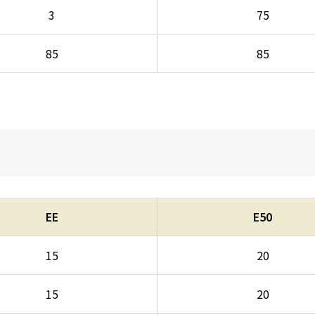
3
75
85
85
EE
E50
15
20
15
20