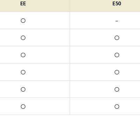
EE
E50
〇
–
〇
〇
〇
〇
〇
〇
〇
〇
〇
〇