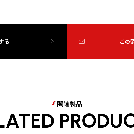
する
この
関連製品
LATED PRODU